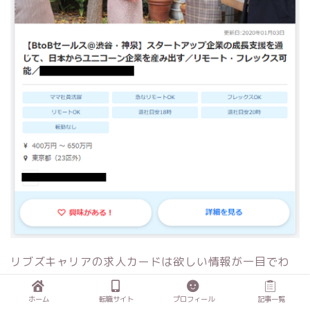
リブズキャリアの求人カードは欲しい情報が一目でわ
かるので、求めている求人かどうかを見分けるのに便
利です。
ホーム
転職サイト
プロフィール
記事一覧