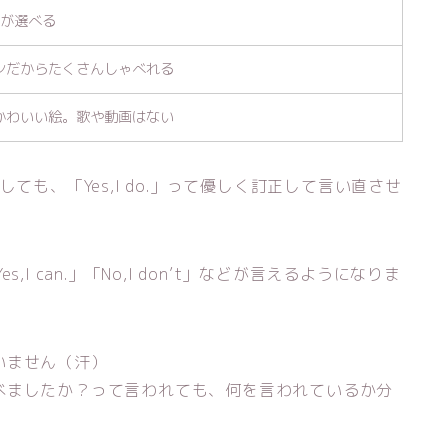
分が選べる
ンだからたくさんしゃべれる
かわいい絵。歌や動画はない
ても、「Yes,I do.」って優しく訂正して言い直させ
s,I can.」「No,I don’t」などが言えるようになりま
いません（汗）
べましたか？って言われても、何を言われているか分