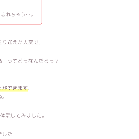
と忘れちゃう…。
送り迎えが大変で。
話」ってどうなんだろう？
とができます
。
ね。
間体験してみました。
でした。