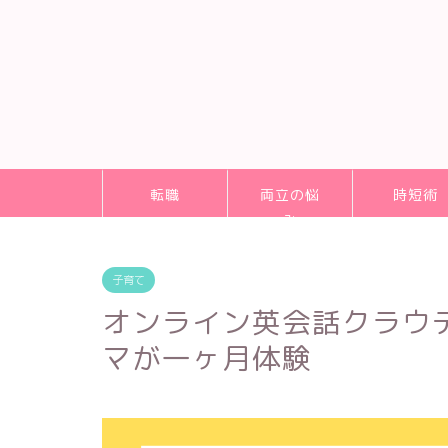
転職
両立の悩
時短術
み
子育て
オンライン英会話クラウ
マが一ヶ月体験