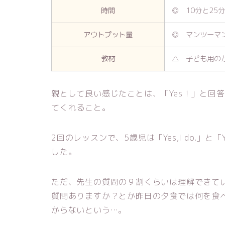
時間
◎ 10分と25
アウトプット量
◎ マンツーマ
教材
△ 子ども用の
親として良い感じたことは、「Yes！」と回答し
てくれること。
2回のレッスンで、5歳児は「Yes,I do.」と「Ye
した。
ただ、先生の質問の９割くらいは理解できて
質問ありますか？とか昨日の夕食では何を食
からないという…。