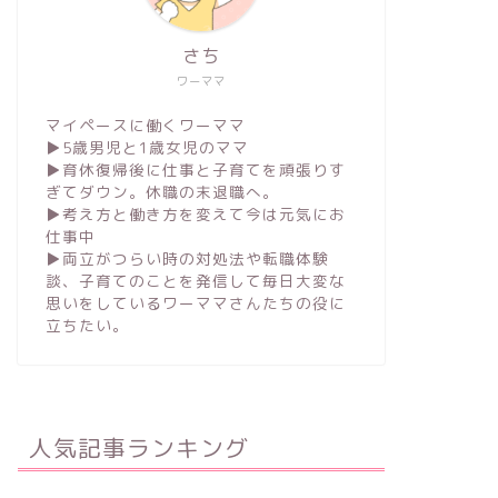
さち
ワーママ
マイペースに働くワーママ
▶︎5歳男児と1歳女児のママ
▶︎育休復帰後に仕事と子育てを頑張りす
ぎてダウン。休職の末退職へ。
▶︎考え方と働き方を変えて今は元気にお
仕事中
▶︎両立がつらい時の対処法や転職体験
談、子育てのことを発信して毎日大変な
思いをしているワーママさんたちの役に
立ちたい。
人気記事ランキング