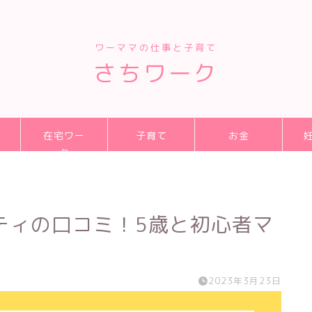
ワーママの仕事と子育て
さちワーク
在宅ワー
子育て
お金
ク
ティの口コミ！5歳と初心者マ
2023年3月23日