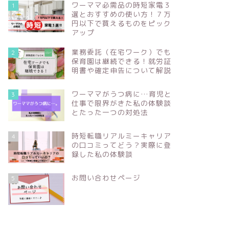
ワーママ必需品の時短家電３
1
選とおすすめの使い方！７万
円以下で買えるものをピック
アップ
業務委託（在宅ワーク）でも
2
保育園は継続できる！就労証
明書や確定申告について解説
ワーママがうつ病に…育児と
3
仕事で限界がきた私の体験談
とたった一つの対処法
時短転職リアルミーキャリア
4
の口コミってどう？実際に登
録した私の体験談
お問い合わせページ
5